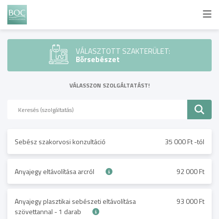
VÁLASZTOTT SZAKTERÜLET:
Bőrsebészet
VÁLASSZON SZOLGÁLTATÁST!
Sebész szakorvosi konzultáció
35 000 Ft -tól
Anyajegy eltávolítása arcról
92 000 Ft
Anyajegy plasztikai sebészeti eltávolítása
93 000 Ft
szövettannal - 1 darab