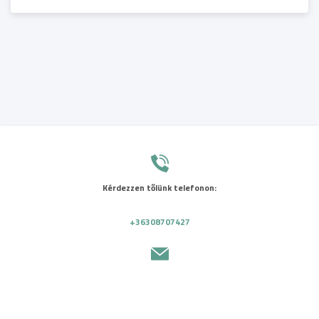
Kérdezzen tőlünk telefonon:
+36308707427
Küldjön nekünk üzenetet:
info@boc.hu